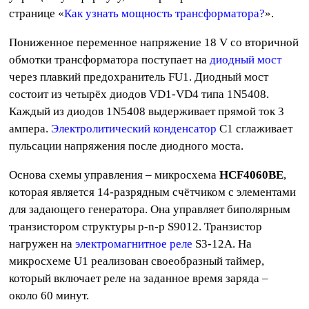
странице «
Как узнать мощность трансформатора?
».
Пониженное переменное напряжение 18 V со вторичной
обмотки трансформатора поступает на
диодный мост
через плавкий предохранитель FU1. Диодный мост
состоит из четырёх диодов VD1-VD4 типа 1N5408.
Каждый из диодов 1N5408 выдерживает прямой ток 3
ампера.
Электролитический конденсатор
C1 сглаживает
пульсации напряжения после диодного моста.
Основа схемы управления – микросхема
HCF4060BE
,
которая является 14-разрядным счётчиком с элементами
для задающего генератора. Она управляет биполярным
транзистором структуры p-n-p S9012. Транзистор
нагружен на
электромагнитное реле
S3-12A. На
микросхеме U1 реализован своеобразный таймер,
который включает реле на заданное время заряда –
около 60 минут.