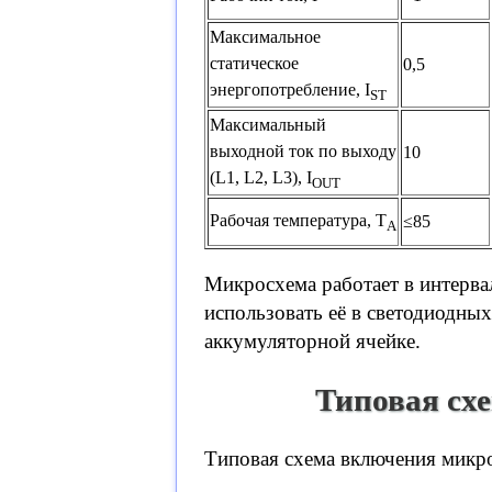
Максимальное
статическое
0,5
энергопотребление, I
ST
Максимальный
выходной ток по выходу
10
(L1, L2, L3), I
OUT
Рабочая температура, T
≤85
A
Микросхема работает в интерва
использовать её в светодиодны
аккумуляторной ячейке.
Типовая сх
Типовая схема включения микр