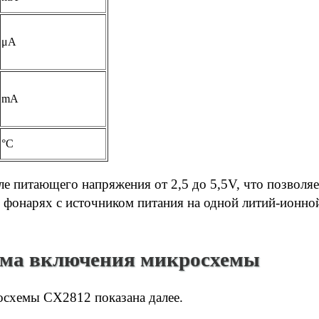
μA
mA
°C
ле питающего напряжения от 2,5 до 5,5V, что позволяе
х фонарях с источником питания на одной литий-ионно
ема включения микросхемы
осхемы CX2812 показана далее.