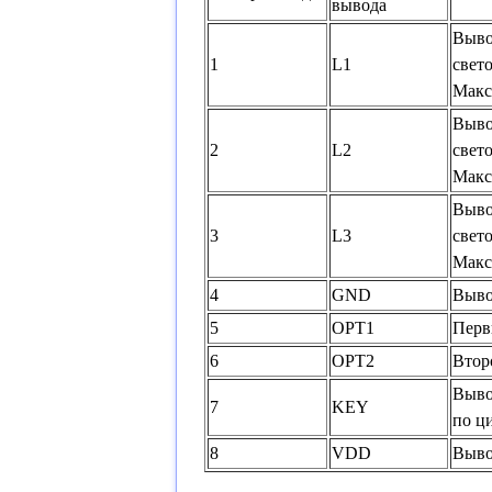
вывода
Выво
1
L1
свет
Макс
Выво
2
L2
свет
Макс
Выво
3
L3
свет
Макс
4
GND
Выво
5
OPT1
Перв
6
OPT2
Втор
Выво
7
KEY
по ц
8
VDD
Выво