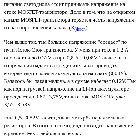
питания светодиода стоит принимать напряжение на
стоке MOSFET-транзистора. Дело в том, что на открытом
канале MOSFET-транзистора теряется часть напряжения
из-за сопротивления канала (
R
).
(ds)on
Чем выше ток, тем большее напряжение "оседает" по
пути Исток-Сток транзистора. У меня при токе в 1,2 А
оно составило 0,33V, а при 0,8 А – 0,08V. Также часть
напряжения падает на соединительных проводах,
которые идут с клемм аккумулятора на плату (0,04V).
Казалось бы, такая мелочь, а в сумме набегает 0,12V. Так
как под нагрузкой напряжение на Li-ion аккумуляторе
проседает до 3,67...3,75V, то на стоке MOSFET'а уже
3,55...3,63V.
Ещё 0,5...0,52V гасит цепь из четырёх параллельных
резисторов. В итоге на светодиод приходит напряжение
в районе 3-ёх с небольшим вольт.