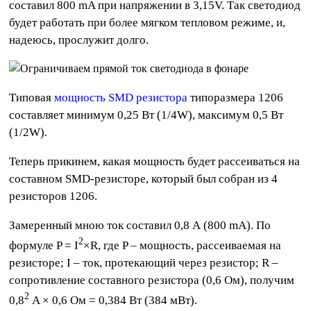
составил 800 mA при напряжении в 3,15V. Так светодиод
будет работать при более мягком тепловом режиме, и,
надеюсь, прослужит долго.
Типовая
мощность SMD резистора
типоразмера 1206
составляет минимум 0,25 Вт (1/4W), максимум 0,5 Вт
(1/2W).
Теперь прикинем, какая мощность будет рассеиваться на
составном SMD-резисторе, который был собран из 4
резисторов 1206.
Замеренный мною ток составил 0,8 А (800 mA). По
2
формуле P = I
×R, где P – мощность, рассеиваемая на
резисторе; I – ток, протекающий через резистор; R –
сопротивление составного резистора (0,6 Ом), получим
2
0,8
A × 0,6 Ом = 0,384 Вт (384 мВт).