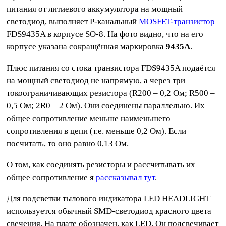
питания от литиевого аккумулятора на мощный
светодиод, выполняет P-канальный
MOSFET-транзистор
FDS9435A в корпусе SO-8. На фото видно, что на его
корпусе указана сокращённая маркировка
9435A
.
Плюс питания со стока транзистора FDS9435A подаётся
на мощный светодиод не напрямую, а через три
токоограничивающих резистора (R200 – 0,2 Ом; R500 –
0,5 Ом; 2R0 – 2 Ом). Они соединены параллельно. Их
общее сопротивление меньше наименьшего
сопротивления в цепи (т.е. меньше 0,2 Ом). Если
посчитать, то оно равно 0,13 Ом.
О том, как соединять резисторы и рассчитывать их
общее сопротивление я
рассказывал тут
.
Для подсветки тылового индикатора LED HEADLIGHT
используется обычный SMD-светодиод красного цвета
свечения. На плате обозначен, как LED. Он подсвечивает