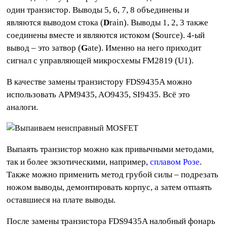
один транзистор. Выводы 5, 6, 7, 8 объединены и
являются выводом стока (
D
rain). Выводы 1, 2, 3 также
соединены вместе и являются истоком (
S
ource). 4-ый
вывод – это затвор (
G
ate). Именно на него приходит
сигнал с управляющей микросхемы FM2819 (U1).
В качестве замены транзистору FDS9435A можно
использовать APM9435, AO9435, SI9435. Всё это
аналоги.
Выпаять транзистор можно как привычными методами,
так и более экзотическими, например,
сплавом Розе
.
Также можно применить метод грубой силы – подрезать
ножом выводы, демонтировать корпус, а затем отпаять
оставшиеся на плате выводы.
После замены транзистора FDS9435A налобный фонарь