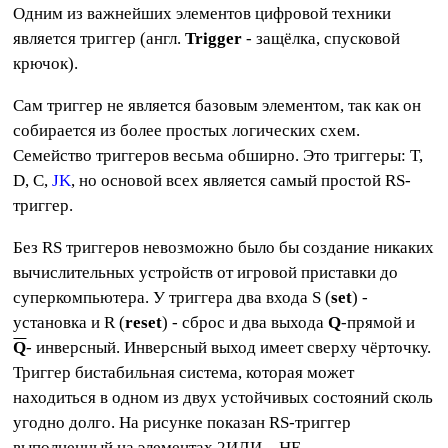
Одним из важнейших элементов цифровой техники
является триггер (англ.
Trigger
- защёлка, спусковой
крючок).
Сам триггер не является базовым элементом, так как он
собирается из более простых логических схем.
Семейство триггеров весьма обширно. Это триггеры: T,
D, C,
JK
, но основой всех является самый простой RS-
триггер.
Без RS триггеров невозможно было бы создание никаких
вычислительных устройств от игровой приставки до
суперкомпьютера. У триггера два входа S (
set
) -
установка и R (
reset
) - сброс и два выхода
Q
-прямой и
Q
- инверсный. Инверсный выход имеет сверху чёрточку.
Триггер бистабильная система, которая может
находиться в одном из двух устойчивых состояний сколь
угодно долго. На рисунке показан RS-триггер
выполненный на элементах 2ИЛИ – НЕ.