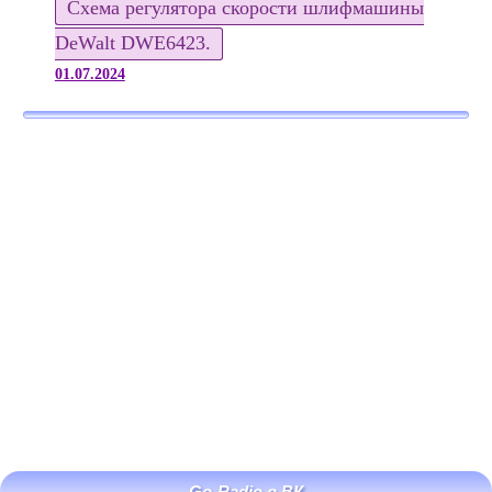
Схема регулятора скорости шлифмашины
DeWalt DWE6423.
01.07.2024
Go-Radio в ВК