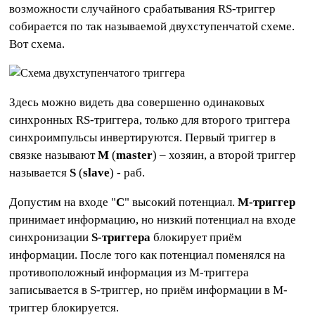
возможности случайного срабатывания RS-триггер
собирается по так называемой двухступенчатой схеме.
Вот схема.
Здесь можно видеть два совершенно одинаковых
синхронных RS-триггера, только для второго триггера
синхроимпульсы инвертируются. Первый триггер в
связке называют
M
(
master
) – хозяин, а второй триггер
называется
S
(
slave
) - раб.
Допустим на входе "
С
" высокий потенциал.
М-триггер
принимает информацию, но низкий потенциал на входе
синхронизации
S-триггера
блокирует приём
информации. После того как потенциал поменялся на
противоположный информация из M-триггера
записывается в S-триггер, но приём информации в M-
триггер блокируется.