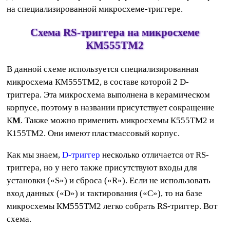
на специализированной микросхеме-триггере.
Схема RS-триггера на микросхеме
КМ555ТМ2
В данной схеме используется специализированная
микросхема КМ555ТМ2, в составе которой 2 D-
триггера. Эта микросхема выполнена в керамическом
корпусе, поэтому в названии присутствует сокращение
К
М
. Также можно применить микросхемы К555ТМ2 и
К155ТМ2. Они имеют пластмассовый корпус.
Как мы знаем,
D-триггер
несколько отличается от RS-
триггера, но у него также присутствуют входы для
установки («S») и сброса («R»). Если не использовать
вход данных («D») и тактирования («C»), то на базе
микросхемы КМ555ТМ2 легко собрать RS-триггер. Вот
схема.