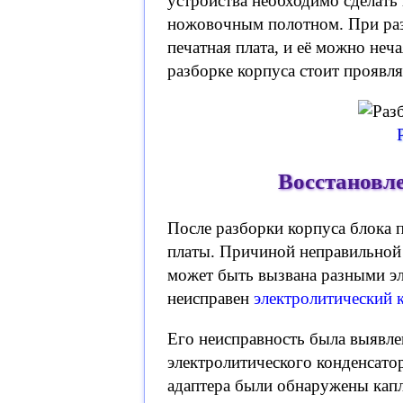
устройства необходимо сделать
ножовочным полотном. При разб
печатная плата, и её можно неч
разборке корпуса стоит проявля
Восстановл
После разборки корпуса блока 
платы. Причиной неправильной 
может быть вызвана разными эл
неисправен
электролитический 
Его неисправность была выявле
электролитического конденсатор
адаптера были обнаружены капли