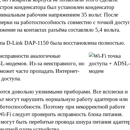
троя конденсатора был установлен конденсатор
минальным рабочим напряжением 35 вольт. После
верки на работоспособность совместно с точкой досту
яжение на контактах разъёма составляло 5,4 вольта.
па D-Link DAP-1150 была восстановлена полностью.
еисправности аналогичные
L-модемов. Из-за неисправного, но
 может часто пропадать Интернет-
 доступа.
ются довольно уязвимыми приборами. Все всплески и
льт могут нарушить нормальную работу адаптеров или
аботоспособности. Поэтому при некорректной работе
i-Fi следует проверить исправность блока питания.
могут быть перебитые провода шнура питания адапте
ечатной плате устройства.