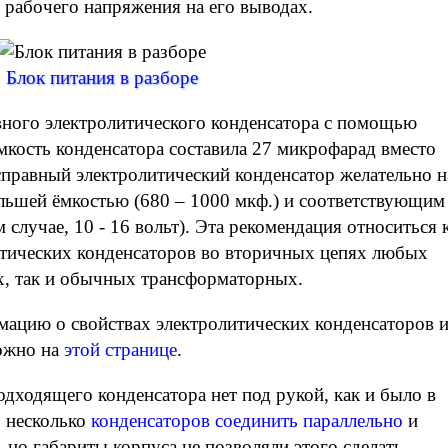
рабочего напряжения на его выводах.
Блок питания в разборе
вного электролитического конденсатора с помощью
Ёмкость конденсатора составила 27 микрофарад вместо
правный электролитический конденсатор желательно н
ольшей ёмкостью (680 – 1000 мкф.) и соответствующим
случае, 10 - 16 вольт). Эта рекомендация относиться 
тических конденсаторов во вторичных цепях любых
х, так и обычных трансформаторных.
ацию о свойствах электролитических конденсаторов 
ожно на
этой странице
.
дходящего конденсатора нет под рукой, как и было в
о несколько
конденсаторов соединить параллельно
и
но габариты корпуса не позволяли этого сделать.