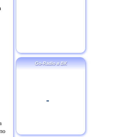
а
Go-Radio в ВК
а
 по