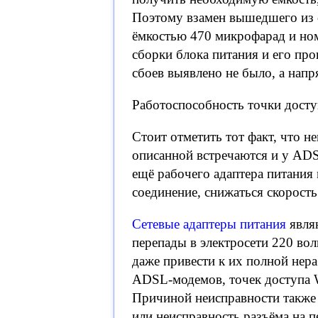
Поэтому взамен вышедшего из с
ёмкостью 470 микрофарад и но
сборки блока питания и его про
сбоев выявлено не было, а напр
Работоспособность точки досту
Стоит отметить тот факт, что н
описанной встречаются и у ADS
ещё рабочего адаптера питания
соединение, снижаться скорость
Сетевые адаптеры питания
явля
перепады в электросети 220 во
даже привести к их полной нер
ADSL-модемов, точек доступа W
Причиной неисправности также 
или неисправность разъёма на п