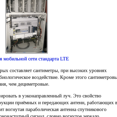
я мобильной сети стандарта LTE
рых составляет сантиметры, при высоких уровнях
биологическое воздействие. Кроме этого сантиметров
ния, чем дециметровые.
ровать в узконаправленный луч. Это свойство
трукции приёмных и передающих антенн, работающих 
ит вогнутая параболическая антенна спутникового
кочастотный сигнал, словно вогнутое зеркало,