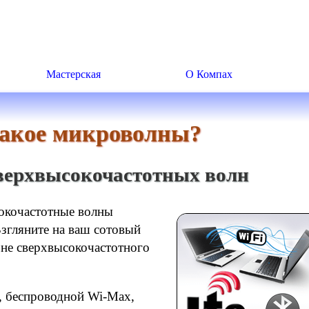
Мастерская
О Компах
такое микроволны?
верхвысокочастотных волн
окочастотные волны
Взгляните на ваш сотовый
оне сверхвысокочастотного
i, беспроводной Wi-Max,