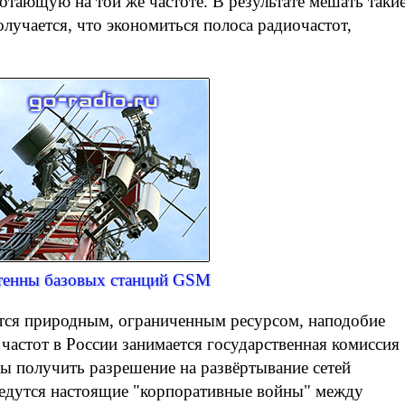
отающую на той же частоте. В результате мешать таки
олучается, что экономиться полоса радиочастот,
тенны базовых станций GSM
тся природным, ограниченным ресурсом, наподобие
 частот в России занимается государственная комиссия
ы получить разрешение на развёртывание сетей
ведутся настоящие "корпоративные войны" между