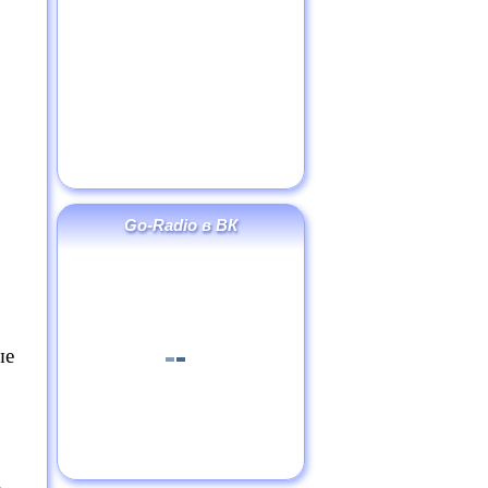
Go-Radio в ВК
ые