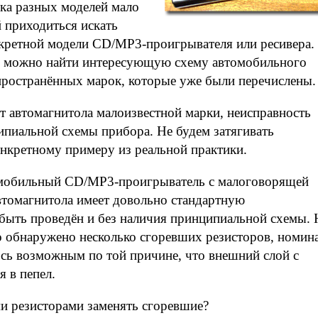
нка разных моделей мало
й приходиться искать
кретной модели CD/MP3-проигрывателя или ресивера.
м можно найти интересующую схему автомобильного
пространённых марок, которые уже были перечислены.
ет автомагнитола малоизвестной марки, неисправность
ипиальной схемы прибора. Не будем затягивать
онкретному примеру из реальной практики.
томобильный CD/MP3-проигрыватель с малоговорящей
томагнитола имеет довольно стандартную
быть проведён и без наличия принципиальной схемы.
о обнаружено несколько сгоревших резисторов, номин
ось возможным по той причине, что внешний слой с
 в пепел.
ми резисторами заменять сгоревшие?