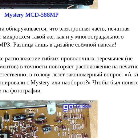
Mystery MCD-588MP
а обнаруживается, что электронная часть, печатная
т микросхем такой же, как и у многострадального
P3. Разница лишь в дизайне съёмной панели!
даже расположение гибких проволочных перемычек (не
ментов) в точности повторяет расположение на печатн
стественно, в голову лезет закономерный вопрос: «А к
лонировали с Mystery или наоборот?» Чтобы был понят
м на фотографии.