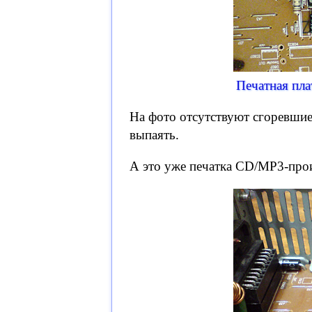
Печатная пл
На фото отсутствуют сгоревшие
выпаять.
А это уже печатка CD/MP3-пр