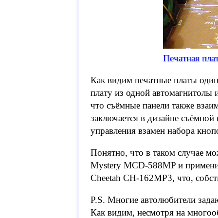
Печатная пла
Как видим печатные платы оди
плату из одной автомагнитолы и
что съёмные панели также вза
заключается в дизайне съёмной 
управления взамен набора кноп
Понятно, что в таком случае м
Mystery MCD-588MP и применит
Cheetah CH-162MP3, что, собст
P.S. Многие автолюбители зада
Как видим, несмотря на много