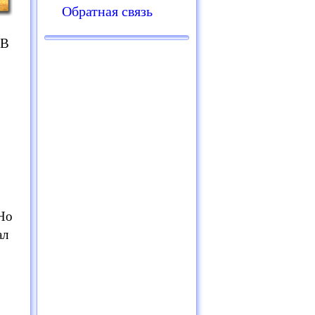
Обратная связь
 В
 Но
ал