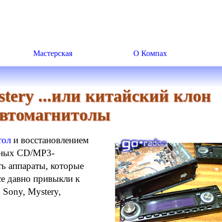
Мастерская
О Компах
stery ...или китайский клон
втомагнитолы
тол
и восстановлением
ьных CD/MP3-
ь аппараты, которые
е давно привыкли к
 Sony, Mystery,