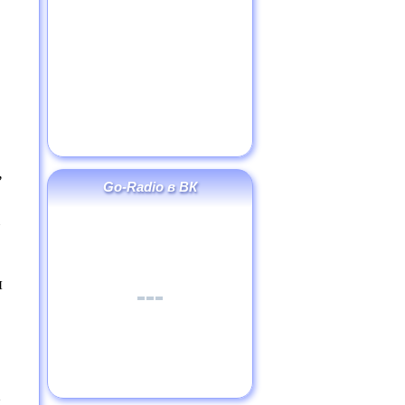
,
Go-Radio в ВК
я
х