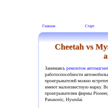
Главная
Старт
Cheetah vs My
а
Занимаясь
ремонтом автомагни
работоспособности автомобил
проигрывателей можно встретит
имеют малоизвестную марку. Вс
проигрывателям фирмы Pioneer,
Panasonic, Hyundai.