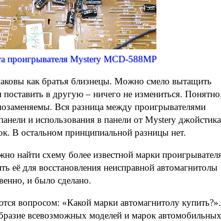
та проигрывателя Mystery MCD-588MP
наковы как братья близнецы. Можно смело вытащить
 поставить в другую – ничего не измениться. Понятно
имозаменяемы. Вся разница между проигрывателями
панели и использования в панели от Mystery джойстика
ок. В остальном принципиальной разницы нет.
ожно найти схему более известной марки проигрывател
ь её для восстановления неисправной автомагнитолы
венно, и было сделано.
ются вопросом: «Какой марки автомагнитолу купить?».
образие всевозможных моделей и марок автомобильны