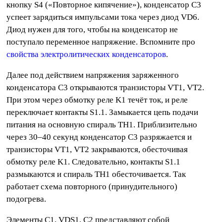
кнопку S4 («Повторное кипячение»), конденсатор C3
успеет зарядиться импульсами тока через диод VD6.
Диод нужен для того, чтобы на конденсатор не
поступало переменное напряжение. Вспомните про
свойства электролитических конденсаторов
.
Далее под действием напряжения заряженного
конденсатора C3 открываются транзисторы VT1, VT2.
При этом через обмотку реле K1 течёт ток, и реле
переключает контакты S1.1. Замыкается цепь подачи
питания на основную спираль TH1. Приблизительно
через 30–40 секунд конденсатор C3 разряжается и
транзисторы VT1, VT2 закрываются, обесточивая
обмотку реле K1. Следовательно, контакты S1.1
размыкаются и спираль TH1 обесточивается. Так
работает схема повторного (принудительного)
подогрева.
Элементы C1, VDS1, C2 представляют собой