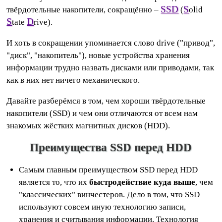
SSD
S
твёрдотельные накопители, сокращённо –
(
olid
S
D
tate
rive).
И хоть в сокращении упоминается слово drive ("привод",
"диск", "накопитель"), новые устройства хранения
информации трудно назвать дисками или приводами, так
как в них нет ничего механического.
Давайте разберёмся в том, чем хороши твёрдотельные
накопители (SSD) и чем они отличаются от всем нам
знакомых жёстких магнитных дисков (HDD).
Преимущества SSD перед HDD
Самым главным преимуществом SSD перед HDD
является то, что их
быстродействие куда выше
, чем
"классических" винчестеров. Дело в том, что SSD
используют совсем иную технологию записи,
хранения и считывания информации. Технология