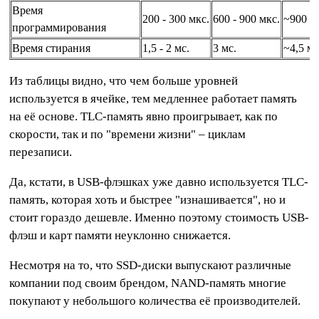
Время
200 - 300 мкс.
600 - 900 мкс.
~900 - 
программирования
Время стирания
1,5 - 2 мс.
3 мс.
~4,5 мс
Из таблицы видно, что чем больше уровней
используется в ячейке, тем медленнее работает память
на её основе. TLC-память явно проигрывает, как по
скорости, так и по "времени жизни" – циклам
перезаписи.
Да, кстати, в USB-флэшках уже давно используется TLC-
память, которая хоть и быстрее "изнашивается", но и
стоит гораздо дешевле. Именно поэтому стоимость USB-
флэш и карт памяти неуклонно снижается.
Несмотря на то, что SSD-диски выпускают различные
компании под своим брендом, NAND-память многие
покупают у небольшого количества её производителей.