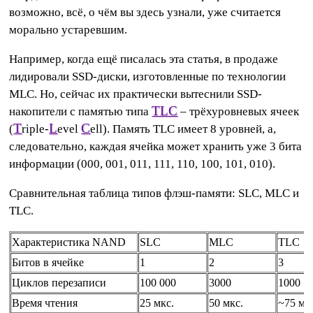
возможно, всё, о чём вы здесь узнали, уже считается
морально устаревшим.
Например, когда ещё писалась эта статья, в продаже
лидировали SSD-диски, изготовленные по технологии
MLC. Но, сейчас их практически вытеснили SSD-
TLC
накопители с памятью типа
– трёхуровневых ячеек
T
L
C
(
riple-
evel
ell). Память TLC имеет 8 уровней, а,
следовательно, каждая ячейка может хранить уже 3 бита
информации (000, 001, 011, 111, 110, 100, 101, 010).
Сравнительная таблица типов флэш-памяти: SLC, MLC и
TLC.
Характеристика NAND
SLC
MLC
TLC
Битов в ячейке
1
2
3
Циклов перезаписи
100 000
3000
1000
Время чтения
25 мкс.
50 мкс.
~75 мк