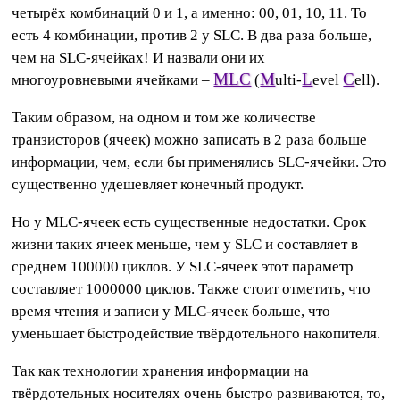
четырёх комбинаций 0 и 1, а именно: 00, 01, 10, 11. То
есть 4 комбинации, против 2 у SLC. В два раза больше,
чем на SLC-ячейках! И назвали они их
MLC
M
L
C
многоуровневыми ячейками –
(
ulti-
evel
ell).
Таким образом, на одном и том же количестве
транзисторов (ячеек) можно записать в 2 раза больше
информации, чем, если бы применялись SLC-ячейки. Это
существенно удешевляет конечный продукт.
Но у MLC-ячеек есть существенные недостатки. Срок
жизни таких ячеек меньше, чем у SLC и составляет в
среднем 100000 циклов. У SLC-ячеек этот параметр
составляет 1000000 циклов. Также стоит отметить, что
время чтения и записи у MLC-ячеек больше, что
уменьшает быстродействие твёрдотельного накопителя.
Так как технологии хранения информации на
твёрдотельных носителях очень быстро развиваются, то,