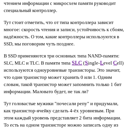
чтением информации с микросхем памяти руководит
специальный контроллер.
Тут стоит отметить, что от типа контроллера зависит
многое: скорость чтения и записи, устойчивость к сбоям,
надёжность. О том, какие контроллеры используются в
SSD, мы поговорим чуть позднее.
В SSD применяются три основных типа NAND-памяти:
SLC
S
L
C
SLC, MLC и TLC. В памяти типа
(
ingle-
evel
ell)
используются одноуровневые транзисторы. Это значит,
что один транзистор может хранить 0 или 1. Одним
словам, такой транзистор может запомнить только 1 бит
информации. Маловато будет, не так ли?
Тут головастые мужики "почесали репу" и придумали,
как транзистор-ячейку сделать 4-ёх уровневым. При
этом каждый уровень представляет 2 бита информации.
То есть на одном транзисторе можно записать одну из