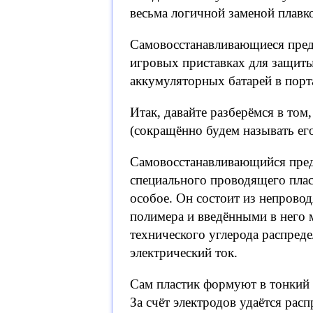
весьма логичной заменой плавк
Самовосстанавливающиеся пред
игровых приставках для защиты
аккумуляторных батарей в порт
Итак, давайте разберёмся в то
(сокращённо будем называть его
Самовосстанавливающийся пред
специального проводящего плас
особое. Он состоит из непрово
полимера и введёнными в него 
технического углерода распред
электрический ток.
Сам пластик формуют в тонкий 
За счёт электродов удаётся рас