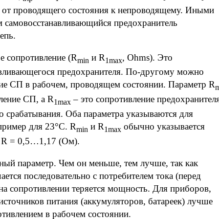
д от проводящего состояния к непроводящему. Иными
ом самовосстанавливающийся предохранитель
епь.
е сопротивление (R
и R
, Ohms). Это
min
1max
авливающегося предохранителя. По-другому можно
ение СП в рабочем, проводящем состоянии. Параметр R
m
ление СП, а R
– это сопротивление предохранител
1max
го срабатывания. Оба параметра указываются для
пример для 23°C. R
и R
обычно указывается
min
1max
: R = 0,5…1,17 (Ом).
ный параметр. Чем он меньше, тем лучше, так как
ается последовательно с потребителем тока (перед
, на сопротивлении теряется мощность. Для приборов,
сточников питания (аккумуляторов, батареек) лучше
тивлением в рабочем состоянии.