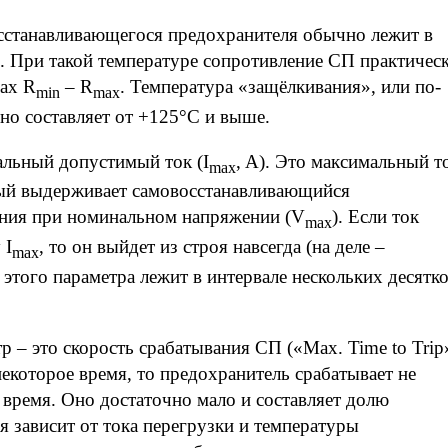
сстанавливающегося предохранителя обычно лежит в
C. При такой температуре сопротивление СП практичес
лах R
– R
. Температура «защёлкивания», или по-
min
max
но составляет от +125°C и выше.
льный допустимый ток (I
, A). Это максимальный т
max
рый выдерживает самовосстанавливающийся
ения при номинальном напряжении (V
). Если ток
max
 I
, то он выйдет из строя навсегда (на деле –
max
этого параметра лежит в интервале нескольких десятк
 – это скорость срабатывания СП («Max. Time to Trip»
 некоторое время, то предохранитель срабатывает не
о время. Оно достаточно мало и составляет долю
 зависит от тока перегрузки и температуры