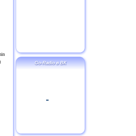
in
я
Go-Radio в ВК