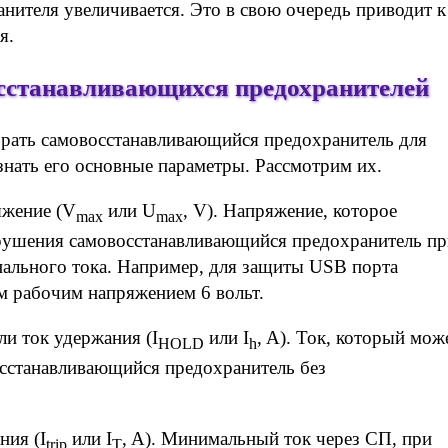
анителя увеличивается. Это в свою очередь приводит к
я.
сстанавливающихся предохранителей
брать самовосстанавливающийся предохранитель для
знать его основные параметры. Рассмотрим их.
яжение (V
или U
, V). Напряжение, которое
max
max
зрушения самовосстанавливающийся предохранитель пр
нального тока. Например, для защиты USB порта
 рабочим напряжением 6 вольт.
и ток удержания (I
или I
, A). Ток, который мож
HOLD
h
осстанавливающийся предохранитель без
ния (I
или I
, A). Минимальный ток через СП, при
trip
T