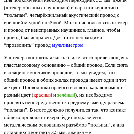
Для подключения необходим переходник 3,5 мм. джейк
(штекер обычных наушников) и пара штекеров типа
“тюльпан”, четырёхжильный акустический провод с
внешней медной оплёткой. Можно использовать штекер
и провод от неисправных наушников, главное, чтобы
провод был исправен. Для этого необходимо
“прозвонить” провод
мультиметром.
У штекера контактная часть ближе всего прилегающая к
пластмассовому основанию – общий провод. Если снять
изоляцию с кончиков проводов, то мы увидим, что
общий провод в обоих жилах провода имеет один и тот
же цвет. Проводники правого и левого каналов имеют
разный цвет (
красный
и
зелёный
), их необходимо
припаять непосредственно к среднему выводу разъёма
“тюльпан”. В итоге должно получиться так, что контакт
общего провода штекера будет подключен к
металлическим основаниям разъёмов "тюльпан", а два
оставшихся контакта 3,5 мм. джейка – к